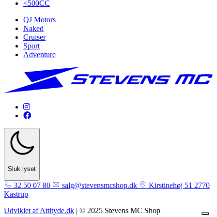
<500CC
QJ Motors
Naked
Cruiser
Sport
Adventure
Sluk lyset
32 50 07 80
salg@stevensmcshop.dk
Kirstinehøj 51 2770
Kastrup
Udviklet af Attityde.dk
| © 2025 Stevens MC Shop