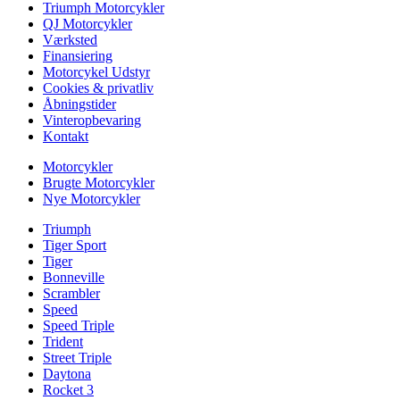
Triumph Motorcykler
QJ Motorcykler
Værksted
Finansiering
Motorcykel Udstyr
Cookies & privatliv
Åbningstider
Vinteropbevaring
Kontakt
Motorcykler
Brugte Motorcykler
Nye Motorcykler
Triumph
Tiger Sport
Tiger
Bonneville
Scrambler
Speed
Speed Triple
Trident
Street Triple
Daytona
Rocket 3