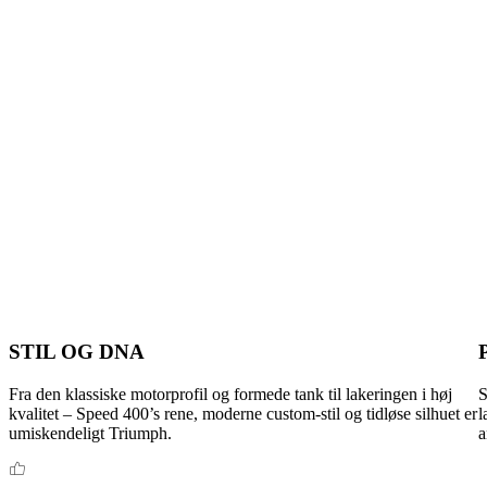
STIL OG DNA
Fra den klassiske motorprofil og formede tank til lakeringen i høj
S
kvalitet – Speed 400’s rene, moderne custom-stil og tidløse silhuet er
l
umiskendeligt Triumph.
a