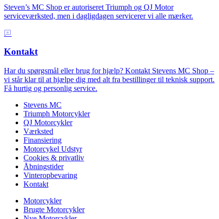
Steven’s MC Shop er autoriseret Triumph og QJ Motor
serviceværksted, men i dagligdagen servicerer vi alle mærker.
Kontakt
Har du spørgsmål eller brug for hjælp? Kontakt Stevens MC Shop –
vi står klar til at hjælpe dig med alt fra bestillinger til teknisk support.
Få hurtig og personlig service.
Stevens MC
Triumph Motorcykler
QJ Motorcykler
Værksted
Finansiering
Motorcykel Udstyr
Cookies & privatliv
Åbningstider
Vinteropbevaring
Kontakt
Motorcykler
Brugte Motorcykler
Nye Motorcykler