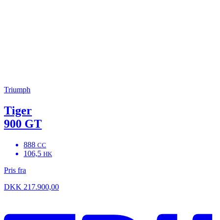
Triumph
Tiger
900 GT
888
CC
106,5
HK
Pris fra
DKK 217.900,00