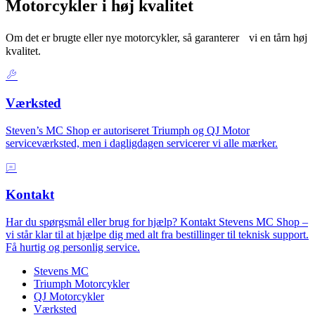
Motorcykler i høj kvalitet
Om det er brugte eller nye motorcykler, så garanterer vi en tårn høj
kvalitet.
Værksted
Steven’s MC Shop er autoriseret Triumph og QJ Motor
serviceværksted, men i dagligdagen servicerer vi alle mærker.
Kontakt
Har du spørgsmål eller brug for hjælp? Kontakt Stevens MC Shop –
vi står klar til at hjælpe dig med alt fra bestillinger til teknisk support.
Få hurtig og personlig service.
Stevens MC
Triumph Motorcykler
QJ Motorcykler
Værksted