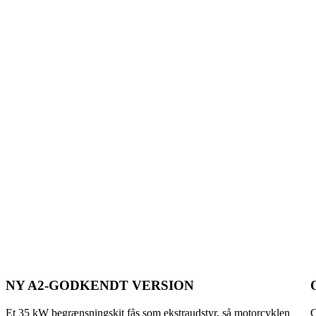
NY A2-GODKENDT VERSION
Et 35 kW begrænsningskit fås som ekstraudstyr, så motorcyklen
C