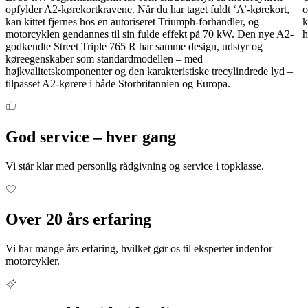
opfylder A2-kørekortkravene. Når du har taget fuldt ‘A’-kørekort,
o
kan kittet fjernes hos en autoriseret Triumph-forhandler, og
k
motorcyklen gendannes til sin fulde effekt på 70 kW. Den nye A2-
h
godkendte Street Triple 765 R har samme design, udstyr og
køreegenskaber som standardmodellen – med
højkvalitetskomponenter og den karakteristiske trecylindrede lyd –
tilpasset A2-kørere i både Storbritannien og Europa.
God service – hver gang
Vi står klar med personlig rådgivning og service i topklasse.
Over 20 års erfaring
Vi har mange års erfaring, hvilket gør os til eksperter indenfor
motorcykler.